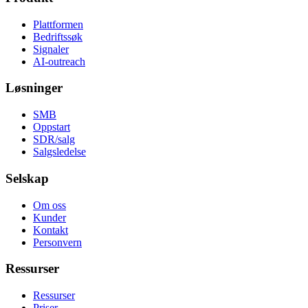
Plattformen
Bedriftssøk
Signaler
AI-outreach
Løsninger
SMB
Oppstart
SDR/salg
Salgsledelse
Selskap
Om oss
Kunder
Kontakt
Personvern
Ressurser
Ressurser
Priser