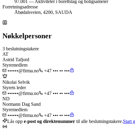
97.001 — Aktiviteter i borettslag og boligsameier
Forretningsadresse
Åbødalsveien, 4200, SAUDA
Nøkkelpersoner
3 beslutningstakere
AT
Astrid Tafjord
Styremedlem
••••••@firma.no
+47 ••• •• •••
Nikolai Selvik
Styrets leder
••••••@firma.no
+47 ••• •• •••
ND
Normann Dag Sand
Styremedlem
••••••@firma.no
+47 ••• •• •••
Lås opp
e-post og direktenummer
til alle beslutningstakere.
Start g