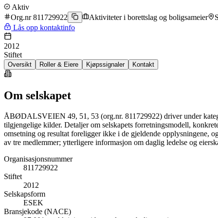
Aktiv
Org.nr 811729922
Aktiviteter i borettslag og boligsameier
Lås opp kontaktinfo
2012
Stiftet
Oversikt
Roller & Eiere
Kjøpssignaler
Kontakt
Om selskapet
ÅBØDALSVEIEN 49, 51, 53 (org.nr. 811729922) driver under kategorien
tilgjengelige kilder. Detaljer om selskapets forretningsmodell, konkret
omsetning og resultat foreligger ikke i de gjeldende opplysningene, og 
av tre medlemmer; ytterligere informasjon om daglig ledelse og eierskap
Organisasjonsnummer
811729922
Stiftet
2012
Selskapsform
ESEK
Bransjekode (NACE)