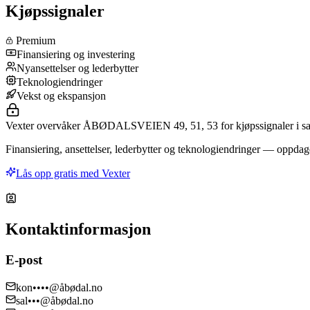
Kjøpssignaler
Premium
Finansiering og investering
Nyansettelser og lederbytter
Teknologiendringer
Vekst og ekspansjon
Vexter overvåker ÅBØDALSVEIEN 49, 51, 53 for kjøpssignaler i sa
Finansiering, ansettelser, lederbytter og teknologiendringer — oppdage
Lås opp gratis med Vexter
Kontaktinformasjon
E-post
kon••••@åbødal.no
sal•••@åbødal.no