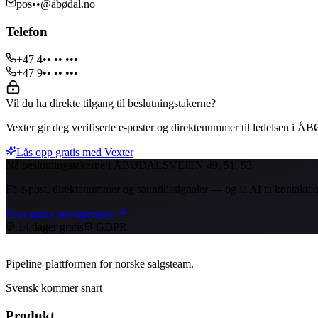
pos••@åbødal.no
Telefon
+47 4•• •• •••
+47 9•• •• •••
Vil du ha direkte tilgang til beslutningstakerne?
Vexter gir deg verifiserte e-poster og direktenummer til ledelsen 
Lås opp gratis med Vexter
Nå beslutningstakerne i ÅBØDALSVEIEN 49, 51, 53
Få e-post, direktenummer og sanntidssignaler — og la AI ta kontakten
Start gratis prøveperiode
14 dager gratis
GDPR
Pipeline-plattformen for norske salgsteam.
Svensk kommer snart
Produkt