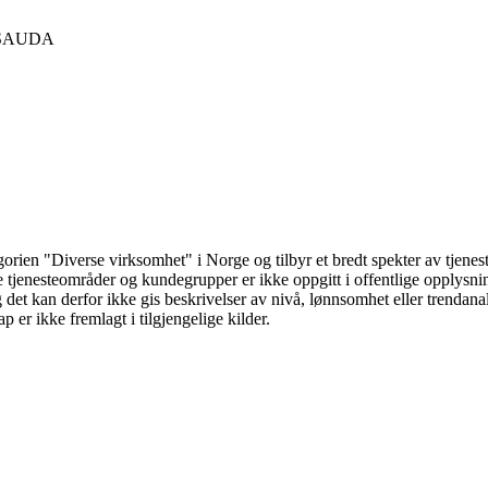
SAUDA
 "Diverse virksomhet" i Norge og tilbyr et bredt spekter av tjenester 
e tjenesteområder og kundegrupper er ikke oppgitt i offentlige opplysnin
det kan derfor ikke gis beskrivelser av nivå, lønnsomhet eller trendanalys
 er ikke fremlagt i tilgjengelige kilder.