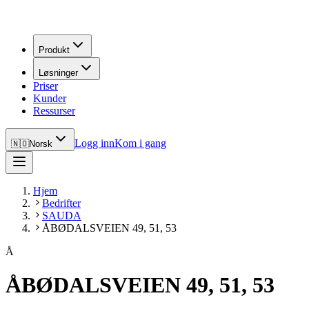
Produkt
Løsninger
Priser
Kunder
Ressurser
Logg inn
Kom i gang
🇳🇴
Norsk
Hjem
Bedrifter
SAUDA
ÅBØDALSVEIEN 49, 51, 53
Å
ÅBØDALSVEIEN 49, 51, 53