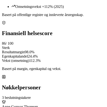
Omsetningsvekst +112% (2025)
Basert på offentlige registre og innleverte årsregnskap.
Finansiell helsescore
86
/ 100
Sterk
Resultatmargin
98.0%
Egenkapitalandel
24.4%
Vekst (omsetning)
112.3%
Basert på margin, egenkapital og vekst.
Nøkkelpersoner
3 beslutningstakere
Anne Gunvor Thoresen