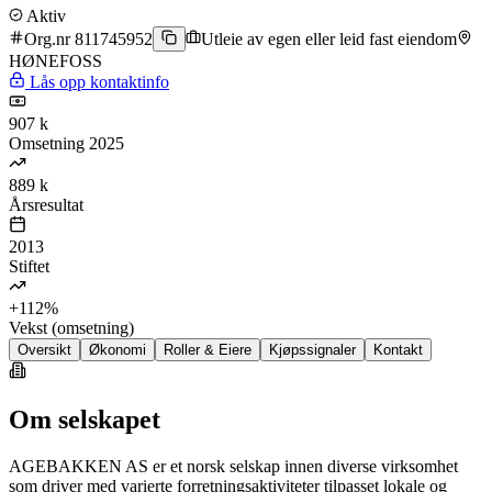
Aktiv
Org.nr 811745952
Utleie av egen eller leid fast eiendom
HØNEFOSS
Lås opp kontaktinfo
907 k
Omsetning 2025
889 k
Årsresultat
2013
Stiftet
+112%
Vekst (omsetning)
Oversikt
Økonomi
Roller & Eiere
Kjøpssignaler
Kontakt
Om selskapet
AGEBAKKEN AS er et norsk selskap innen diverse virksomhet
som driver med varierte forretningsaktiviteter tilpasset lokale og