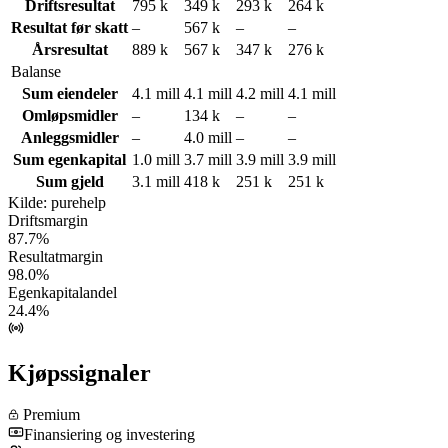
Driftsresultat
795 k
349 k
293 k
264 k
Resultat før skatt
–
567 k
–
–
Årsresultat
889 k
567 k
347 k
276 k
Balanse
Sum eiendeler
4.1 mill
4.1 mill
4.2 mill
4.1 mill
Omløpsmidler
–
134 k
–
–
Anleggsmidler
–
4.0 mill
–
–
Sum egenkapital
1.0 mill
3.7 mill
3.9 mill
3.9 mill
Sum gjeld
3.1 mill
418 k
251 k
251 k
Kilde: purehelp
Driftsmargin
87.7%
Resultatmargin
98.0%
Egenkapitalandel
24.4%
Kjøpssignaler
Premium
Finansiering og investering