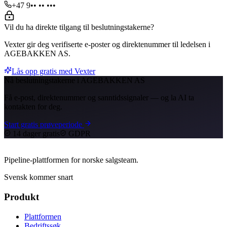
+47 9•• •• •••
Vil du ha direkte tilgang til beslutningstakerne?
Vexter gir deg verifiserte e-poster og direktenummer til ledelsen i
AGEBAKKEN AS.
Lås opp gratis med Vexter
Nå beslutningstakerne i AGEBAKKEN AS
Få e-post, direktenummer og sanntidssignaler — og la AI ta
kontakten for deg.
Start gratis prøveperiode
14 dager gratis
GDPR
Pipeline-plattformen for norske salgsteam.
Svensk kommer snart
Produkt
Plattformen
Bedriftssøk