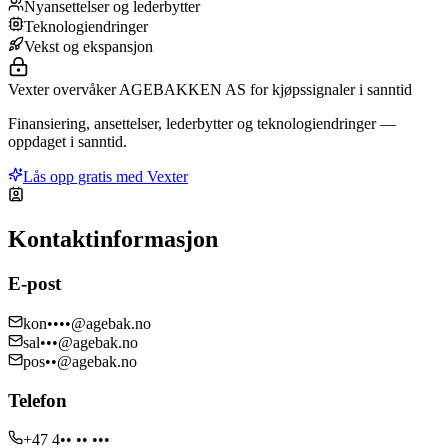
Nyansettelser og lederbytter
Teknologiendringer
Vekst og ekspansjon
Vexter overvåker AGEBAKKEN AS for kjøpssignaler i sanntid
Finansiering, ansettelser, lederbytter og teknologiendringer —
oppdaget i sanntid.
Lås opp gratis med Vexter
Kontaktinformasjon
E-post
kon••••@agebak.no
sal•••@agebak.no
pos••@agebak.no
Telefon
+47 4•• •• •••