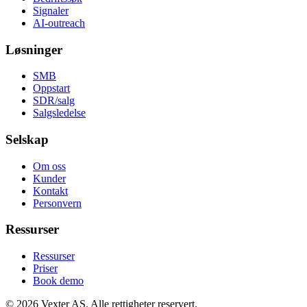
Signaler
AI-outreach
Løsninger
SMB
Oppstart
SDR/salg
Salgsledelse
Selskap
Om oss
Kunder
Kontakt
Personvern
Ressurser
Ressurser
Priser
Book demo
© 2026 Vexter AS. Alle rettigheter reservert.