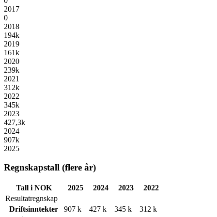
0
2017
0
2018
194k
2019
161k
2020
239k
2021
312k
2022
345k
2023
427,3k
2024
907k
2025
Regnskapstall (flere år)
Tall i NOK
2025
2024
2023
2022
Resultatregnskap
Driftsinntekter
907 k
427 k
345 k
312 k