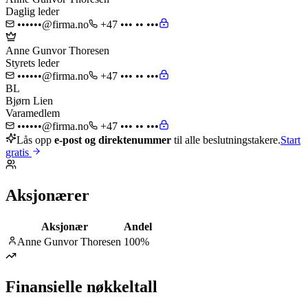
Daglig leder
••••••@firma.no
+47 ••• •• •••
Anne Gunvor Thoresen
Styrets leder
••••••@firma.no
+47 ••• •• •••
BL
Bjørn Lien
Varamedlem
••••••@firma.no
+47 ••• •• •••
Lås opp
e-post og direktenummer
til alle beslutningstakere.
Start
gratis
Aksjonærer
Aksjonær
Andel
Anne Gunvor Thoresen
100
%
Finansielle nøkkeltall