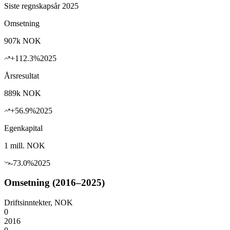
Siste regnskapsår 2025
Omsetning
907k
NOK
+
112.3
%
2025
Årsresultat
889k
NOK
+
56.9
%
2025
Egenkapital
1 mill.
NOK
-73.0
%
2025
Omsetning (2016–2025)
Driftsinntekter, NOK
0
2016