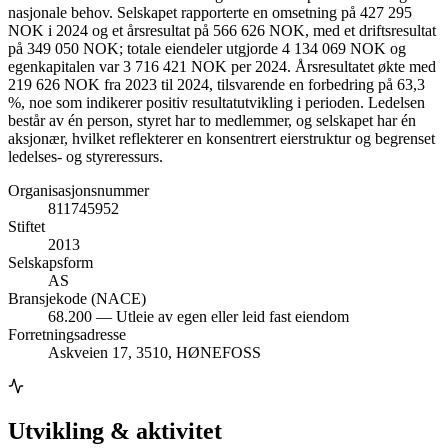
nasjonale behov. Selskapet rapporterte en omsetning på 427 295
NOK i 2024 og et årsresultat på 566 626 NOK, med et driftsresultat
på 349 050 NOK; totale eiendeler utgjorde 4 134 069 NOK og
egenkapitalen var 3 716 421 NOK per 2024. Årsresultatet økte med
219 626 NOK fra 2023 til 2024, tilsvarende en forbedring på 63,3
%, noe som indikerer positiv resultatutvikling i perioden. Ledelsen
består av én person, styret har to medlemmer, og selskapet har én
aksjonær, hvilket reflekterer en konsentrert eierstruktur og begrenset
ledelses- og styreressurs.
Organisasjonsnummer
811745952
Stiftet
2013
Selskapsform
AS
Bransjekode (NACE)
68.200 — Utleie av egen eller leid fast eiendom
Forretningsadresse
Askveien 17, 3510, HØNEFOSS
Utvikling & aktivitet