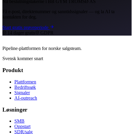
Nå beslutningstakerne i BB GYM TROMSØ AS
Få e-post, direktenummer og sanntidssignaler — og la AI ta
kontakten for deg.
Start gratis prøveperiode
14 dager gratis
GDPR
Pipeline-plattformen for norske salgsteam.
Svensk kommer snart
Produkt
Plattformen
Bedriftssøk
Signaler
AI-outreach
Løsninger
SMB
Oppstart
SDR/salg