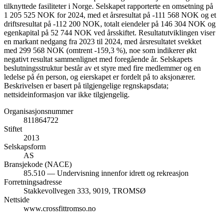
tilknyttede fasiliteter i Norge. Selskapet rapporterte en omsetning på
1 205 525 NOK for 2024, med et årsresultat på -111 568 NOK og et
driftsresultat på -112 200 NOK, totalt eiendeler på 146 304 NOK og
egenkapital på 52 744 NOK ved årsskiftet. Resultatutviklingen viser
en markant nedgang fra 2023 til 2024, med årsresultatet svekket
med 299 568 NOK (omtrent -159,3 %), noe som indikerer økt
negativt resultat sammenlignet med foregående år. Selskapets
beslutningsstruktur består av et styre med fire medlemmer og en
ledelse på én person, og eierskapet er fordelt på to aksjonærer.
Beskrivelsen er basert på tilgjengelige regnskapsdata;
nettsideinformasjon var ikke tilgjengelig.
Organisasjonsnummer
811864722
Stiftet
2013
Selskapsform
AS
Bransjekode (NACE)
85.510 — Undervisning innenfor idrett og rekreasjon
Forretningsadresse
Stakkevollvegen 333, 9019, TROMSØ
Nettside
www.crossfittromso.no