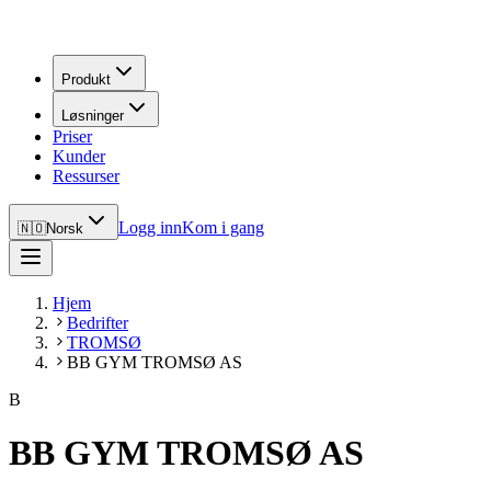
Produkt
Løsninger
Priser
Kunder
Ressurser
Logg inn
Kom i gang
🇳🇴
Norsk
Hjem
Bedrifter
TROMSØ
BB GYM TROMSØ AS
B
BB GYM TROMSØ AS