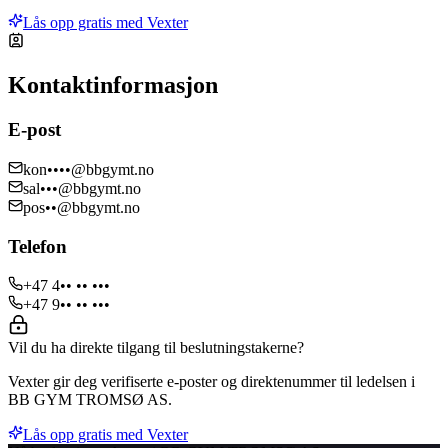
Lås opp gratis med Vexter
Kontaktinformasjon
E-post
kon••••@bbgymt.no
sal•••@bbgymt.no
pos••@bbgymt.no
Telefon
+47 4•• •• •••
+47 9•• •• •••
Vil du ha direkte tilgang til beslutningstakerne?
Vexter gir deg verifiserte e-poster og direktenummer til ledelsen i
BB GYM TROMSØ AS.
Lås opp gratis med Vexter