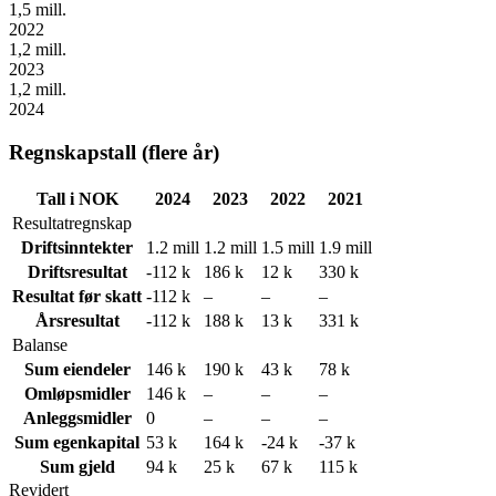
1,5 mill.
2022
1,2 mill.
2023
1,2 mill.
2024
Regnskapstall (flere år)
Tall i NOK
2024
2023
2022
2021
Resultatregnskap
Driftsinntekter
1.2 mill
1.2 mill
1.5 mill
1.9 mill
Driftsresultat
-112 k
186 k
12 k
330 k
Resultat før skatt
-112 k
–
–
–
Årsresultat
-112 k
188 k
13 k
331 k
Balanse
Sum eiendeler
146 k
190 k
43 k
78 k
Omløpsmidler
146 k
–
–
–
Anleggsmidler
0
–
–
–
Sum egenkapital
53 k
164 k
-24 k
-37 k
Sum gjeld
94 k
25 k
67 k
115 k
Revidert