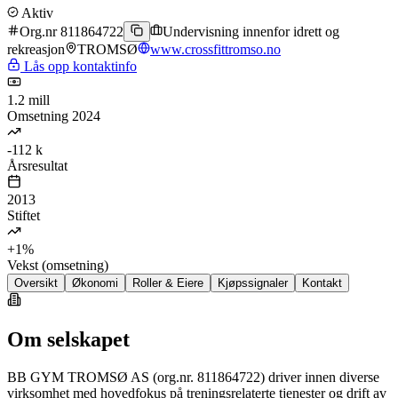
Aktiv
Org.nr 811864722
Undervisning innenfor idrett og
rekreasjon
TROMSØ
www.crossfittromso.no
Lås opp kontaktinfo
1.2 mill
Omsetning 2024
-112 k
Årsresultat
2013
Stiftet
+1%
Vekst (omsetning)
Oversikt
Økonomi
Roller & Eiere
Kjøpssignaler
Kontakt
Om selskapet
BB GYM TROMSØ AS (org.nr. 811864722) driver innen diverse
virksomhet med hovedfokus på treningsrelaterte tjenester og drift av