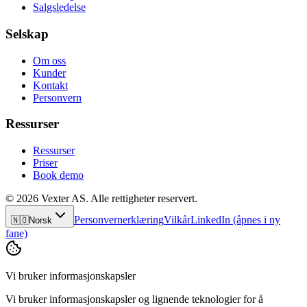
Salgsledelse
Selskap
Om oss
Kunder
Kontakt
Personvern
Ressurser
Ressurser
Priser
Book demo
© 2026 Vexter AS. Alle rettigheter reservert.
Personvernerklæring
Vilkår
LinkedIn
(åpnes i ny
🇳🇴
Norsk
fane)
Vi bruker informasjonskapsler
Vi bruker informasjonskapsler og lignende teknologier for å