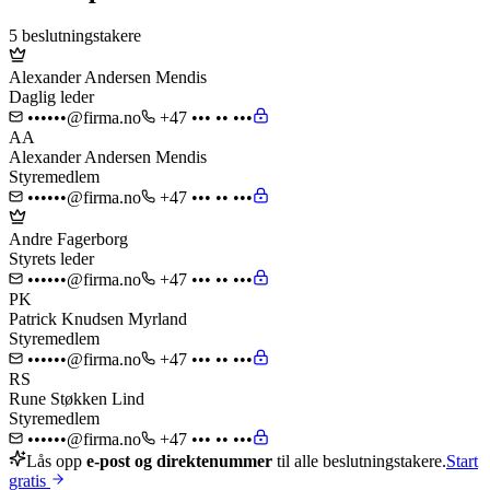
5 beslutningstakere
Alexander Andersen Mendis
Daglig leder
••••••@firma.no
+47 ••• •• •••
AA
Alexander Andersen Mendis
Styremedlem
••••••@firma.no
+47 ••• •• •••
Andre Fagerborg
Styrets leder
••••••@firma.no
+47 ••• •• •••
PK
Patrick Knudsen Myrland
Styremedlem
••••••@firma.no
+47 ••• •• •••
RS
Rune Støkken Lind
Styremedlem
••••••@firma.no
+47 ••• •• •••
Lås opp
e-post og direktenummer
til alle beslutningstakere.
Start
gratis