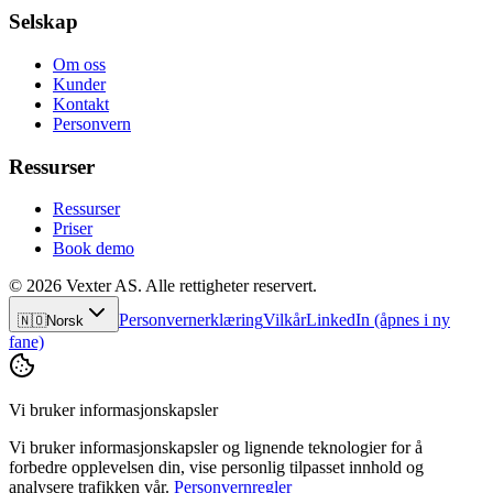
Selskap
Om oss
Kunder
Kontakt
Personvern
Ressurser
Ressurser
Priser
Book demo
© 2026 Vexter AS. Alle rettigheter reservert.
Personvernerklæring
Vilkår
LinkedIn
(åpnes i ny
🇳🇴
Norsk
fane)
Vi bruker informasjonskapsler
Vi bruker informasjonskapsler og lignende teknologier for å
forbedre opplevelsen din, vise personlig tilpasset innhold og
analysere trafikken vår.
Personvernregler