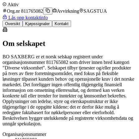
Aktiv
Org.nr 811765082
Avvirkning
SAGSTUA
Lås opp kontaktinfo
Oversikt
Kjøpssignaler
Kontakt
Om selskapet
BO SAXBERG er et norsk selskap registrert under
organisasjonsnummer 811765082 som driver innen bred kategori
"Diverse virksomhet". Selskapet tilbyr tjenester og/eller produkter
på tvers av flere forretningsområder, med fokus på fleksible
løsninger tilpasset kunders behov og operasjonelle krav i det norske
markedet. Det foreligger ingen offentlig tilgjengelig finansiell
informasjon om omsetning ellerresultat, og dermed kan verken
konkrete tall eller trender for inntekter og lønnsomhet bekreftes.
Opplysninger om ledelse, styre og eierskapsstruktur er ikke
tilgjengelige i de oppgitte kildene; det er derfor ikke mulig å
redegjøre faktabasert for nøkkelpersoner eller eierforhold.
Beskrivelsen bygger utelukkende på registrerte virksomhetsdata og
unngår spekulasjon.
Organisasjonsnummer