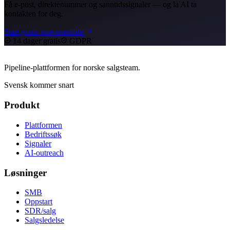
Få e-post, direktenummer og sanntidssignaler — og la AI ta
kontakten for deg.
Start gratis prøveperiode
14 dager gratis
GDPR
Pipeline-plattformen for norske salgsteam.
Svensk kommer snart
Produkt
Plattformen
Bedriftssøk
Signaler
AI-outreach
Løsninger
SMB
Oppstart
SDR/salg
Salgsledelse