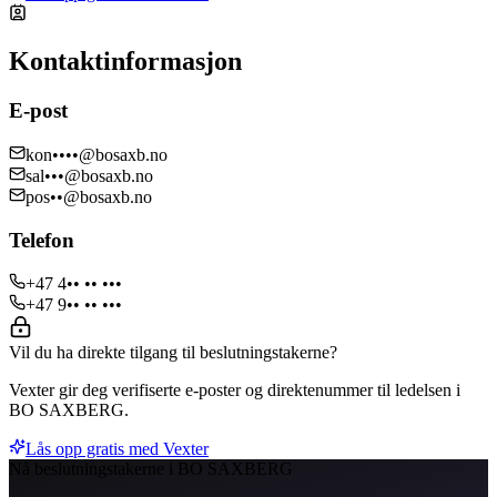
Kontaktinformasjon
E-post
kon••••@bosaxb.no
sal•••@bosaxb.no
pos••@bosaxb.no
Telefon
+47 4•• •• •••
+47 9•• •• •••
Vil du ha direkte tilgang til beslutningstakerne?
Vexter gir deg verifiserte e-poster og direktenummer til ledelsen i
BO SAXBERG.
Lås opp gratis med Vexter
Nå beslutningstakerne i BO SAXBERG