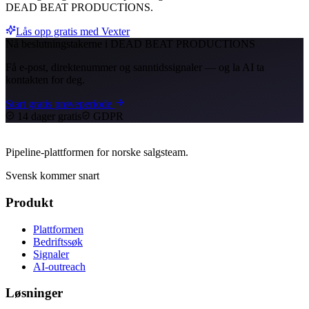
DEAD BEAT PRODUCTIONS.
Lås opp gratis med Vexter
Nå beslutningstakerne i DEAD BEAT PRODUCTIONS
Få e-post, direktenummer og sanntidssignaler — og la AI ta
kontakten for deg.
Start gratis prøveperiode
14 dager gratis
GDPR
Pipeline-plattformen for norske salgsteam.
Svensk kommer snart
Produkt
Plattformen
Bedriftssøk
Signaler
AI-outreach
Løsninger