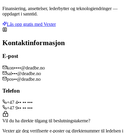
Finansiering, ansettelser, lederbytter og teknologiendringer —
oppdaget i sanntid.
Lås opp gratis med Vexter
Kontaktinformasjon
E-post
kon••••@deadbe.no
sal•••@deadbe.no
pos••@deadbe.no
Telefon
+47 4•• •• •••
+47 9•• •• •••
Vil du ha direkte tilgang til beslutningstakerne?
Vexter gir deg verifiserte e-poster og direktenummer til ledelsen i