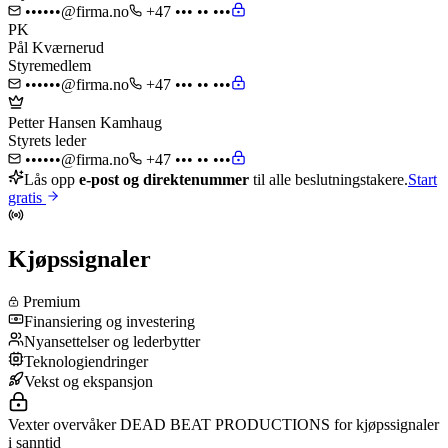
••••••@firma.no
+47 ••• •• •••
PK
Pål Kværnerud
Styremedlem
••••••@firma.no
+47 ••• •• •••
Petter Hansen Kamhaug
Styrets leder
••••••@firma.no
+47 ••• •• •••
Lås opp
e-post og direktenummer
til alle beslutningstakere.
Start
gratis
Kjøpssignaler
Premium
Finansiering og investering
Nyansettelser og lederbytter
Teknologiendringer
Vekst og ekspansjon
Vexter overvåker DEAD BEAT PRODUCTIONS for kjøpssignaler
i sanntid