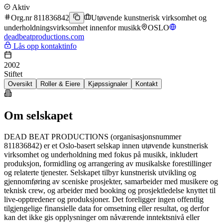
Aktiv
Org.nr 811836842
Utøvende kunstnerisk virksomhet og
underholdningsvirksomhet innenfor musikk
OSLO
deadbeatproductions.com
Lås opp kontaktinfo
2002
Stiftet
Oversikt
Roller & Eiere
Kjøpssignaler
Kontakt
Om selskapet
DEAD BEAT PRODUCTIONS (organisasjonsnummer
811836842) er et Oslo-basert selskap innen utøvende kunstnerisk
virksomhet og underholdning med fokus på musikk, inkludert
produksjon, formidling og arrangering av musikalske forestillinger
og relaterte tjenester. Selskapet tilbyr kunstnerisk utvikling og
gjennomføring av sceniske prosjekter, samarbeider med musikere og
teknisk crew, og arbeider med booking og prosjektledelse knyttet til
live-opptredener og produksjoner. Det foreligger ingen offentlig
tilgjengelige finansielle data for omsetning eller resultat, og derfor
kan det ikke gis opplysninger om nåværende inntektsnivå eller