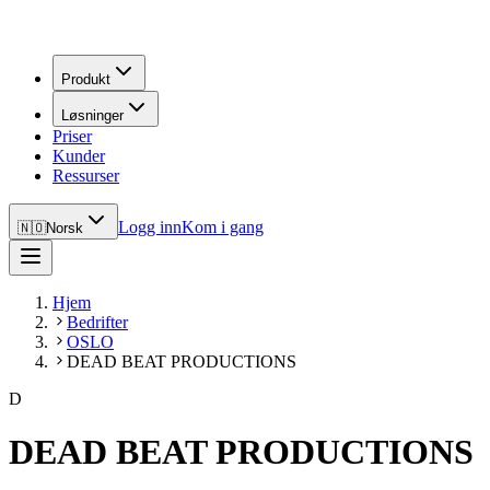
Produkt
Løsninger
Priser
Kunder
Ressurser
Logg inn
Kom i gang
🇳🇴
Norsk
Hjem
Bedrifter
OSLO
DEAD BEAT PRODUCTIONS
D
DEAD BEAT PRODUCTIONS