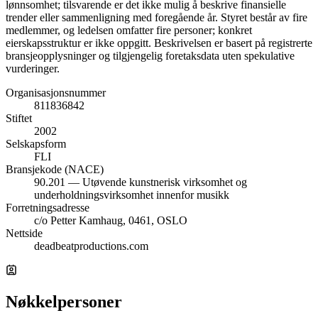
lønnsomhet; tilsvarende er det ikke mulig å beskrive finansielle
trender eller sammenligning med foregående år. Styret består av fire
medlemmer, og ledelsen omfatter fire personer; konkret
eierskapsstruktur er ikke oppgitt. Beskrivelsen er basert på registrerte
bransjeopplysninger og tilgjengelig foretaksdata uten spekulative
vurderinger.
Organisasjonsnummer
811836842
Stiftet
2002
Selskapsform
FLI
Bransjekode (NACE)
90.201 — Utøvende kunstnerisk virksomhet og
underholdningsvirksomhet innenfor musikk
Forretningsadresse
c/o Petter Kamhaug, 0461, OSLO
Nettside
deadbeatproductions.com
Nøkkelpersoner