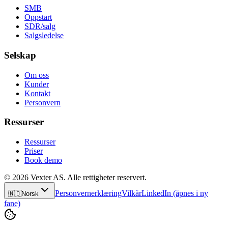
SMB
Oppstart
SDR/salg
Salgsledelse
Selskap
Om oss
Kunder
Kontakt
Personvern
Ressurser
Ressurser
Priser
Book demo
© 2026 Vexter AS. Alle rettigheter reservert.
Personvernerklæring
Vilkår
LinkedIn
(åpnes i ny
🇳🇴
Norsk
fane)