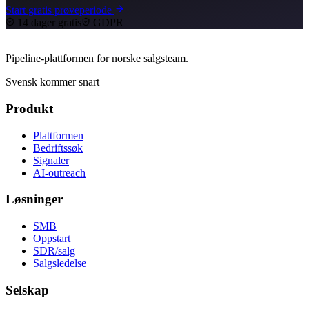
Start gratis prøveperiode
14 dager gratis
GDPR
Pipeline-plattformen for norske salgsteam.
Svensk kommer snart
Produkt
Plattformen
Bedriftssøk
Signaler
AI-outreach
Løsninger
SMB
Oppstart
SDR/salg
Salgsledelse
Selskap