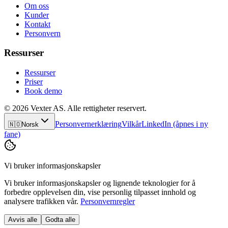
Om oss
Kunder
Kontakt
Personvern
Ressurser
Ressurser
Priser
Book demo
© 2026 Vexter AS. Alle rettigheter reservert.
Personvernerklæring
Vilkår
LinkedIn
(åpnes i ny
🇳🇴
Norsk
fane)
Vi bruker informasjonskapsler
Vi bruker informasjonskapsler og lignende teknologier for å
forbedre opplevelsen din, vise personlig tilpasset innhold og
analysere trafikken vår.
Personvernregler
Avvis alle
Godta alle