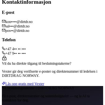
Kontaktinformasjon
E-post
kon••••@dirtdr.no
sal•••@dirtdr.no
pos••@dirtdr.no
Telefon
+47 4•• •• •••
+47 9•• •• •••
Vil du ha direkte tilgang til beslutningstakerne?
Vexter gir deg verifiserte e-poster og direktenummer til ledelsen i
DIRTDRAG NORWAY.
Lås opp gratis med Vexter
Nå beslutningstakerne i DIRTDRAG NORWAY
Få e-post, direktenummer og sanntidssignaler — og la AI ta
kontakten for deg.