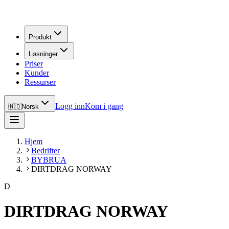
Produkt
Løsninger
Priser
Kunder
Ressurser
Logg inn
Kom i gang
🇳🇴
Norsk
Hjem
Bedrifter
BYBRUA
DIRTDRAG NORWAY
D
DIRTDRAG NORWAY