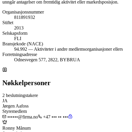
unngår antagelser om fremtidig aktivitet eller markedsposisjon.
Organisasjonsnummer
811891932
Stiftet
2013
Selskapsform
FLI
Bransjekode (NACE)
94.992 — Aktiviteter i andre medlemsorganisasjoner ellers
Forretningsadresse
Odnesvegen 577, 2822, BYBRUA
Nøkkelpersoner
2 beslutningstakere
JA
Jørgen Aafoss
Styremedlem
••••••@firma.no
+47 ••• •• •••
Ronny Månum