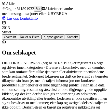
Aktiv
Org.nr 811891932
Aktiviteter i andre
medlemsorganisasjoner ellers
BYBRUA
Lås opp kontaktinfo
2013
Stiftet
Oversikt
Roller & Eiere
Kjøpssignaler
Kontakt
Om selskapet
DIRTDRAG NORWAY (org.nr. 811891932) er registrert i Norge
og driver innen kategorien «Diverse virksomhet», med virksomhet
som kan omfatte flere ulike tjenester eller aktiviteter innenfor dette
brede segmentet. Selskapet fokuserer på drift og levering av tjenester
tilknyttet sin bransje, men detaljert informasjon om konkrete
produkter eller tjenester er ikke tilgjengelig public. Finansielle data
som omsetning, resultat og årsvekst er ikke tilgjengelig i de oppgitte
kildene, og det kan derfor ikke gis en vurdering av selskapets
økonomiske utvikling eller trender. Ledelsen er ikke spesifisert, men
styret består av to medlemmer; eierskap og øvrige ledelsesdetaljer er
ikke oppgitt. Beskrivelsen er basert på registrerte nøkkeldata og