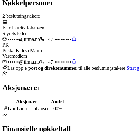
Nøkkelpersoner
2 beslutningstakere
Ivar Laurits Johansen
Styrets leder
••••••@firma.no
+47 ••• •• •••
PK
Pekka Kalevi Marin
Varamedlem
••••••@firma.no
+47 ••• •• •••
Lås opp
e-post og direktenummer
til alle beslutningstakere.
Start g
Aksjonærer
Aksjonær
Andel
Ivar Laurits Johansen
100
%
Finansielle nøkkeltall