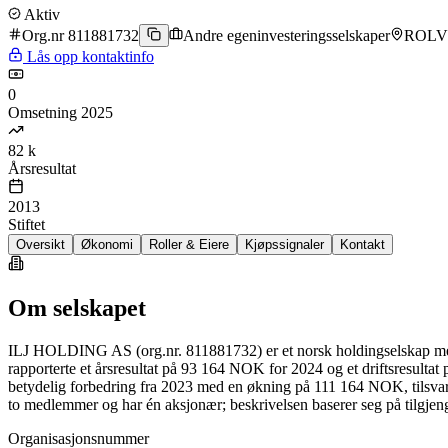
Aktiv
Org.nr 811881732
Andre egeninvesteringsselskaper
ROLV
Lås opp kontaktinfo
0
Omsetning 2025
82 k
Årsresultat
2013
Stiftet
Oversikt
Økonomi
Roller & Eiere
Kjøpssignaler
Kontakt
Om selskapet
ILJ HOLDING AS (org.nr. 811881732) er et norsk holdingselskap med 
rapporterte et årsresultat på 93 164 NOK for 2024 og et driftsresult
betydelig forbedring fra 2023 med en økning på 111 164 NOK, tilsvare
to medlemmer og har én aksjonær; beskrivelsen baserer seg på tilgjen
Organisasjonsnummer