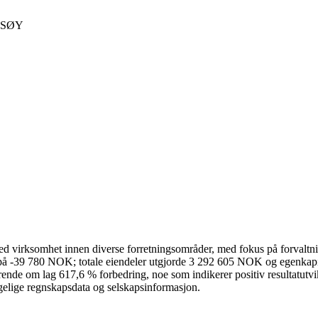
SØY
virksomhet innen diverse forretningsområder, med fokus på forvaltnin
at på -39 780 NOK; totale eiendeler utgjorde 3 292 605 NOK og egenkapi
nde om lag 617,6 % forbedring, noe som indikerer positiv resultatutvi
gelige regnskapsdata og selskapsinformasjon.