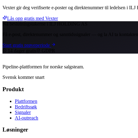
Vexter gir deg verifiserte e-poster og direktenummer til ledelsen i
Lås opp gratis med Vexter
Nå beslutningstakerne i ILJ HOLDING AS
Få e-post, direktenummer og sanntidssignaler — og la AI ta kontakten
Start gratis prøveperiode
14 dager gratis
GDPR
Pipeline-plattformen for norske salgsteam.
Svensk kommer snart
Produkt
Plattformen
Bedriftssøk
Signaler
AI-outreach
Løsninger