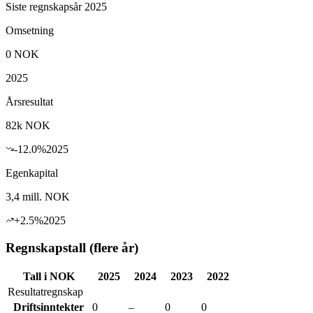
Siste regnskapsår 2025
Omsetning
0
NOK
2025
Årsresultat
82k
NOK
-12.0
%
2025
Egenkapital
3,4 mill.
NOK
+
2.5
%
2025
Regnskapstall (flere år)
Tall i NOK
2025
2024
2023
2022
Resultatregnskap
Driftsinntekter
0
–
0
0