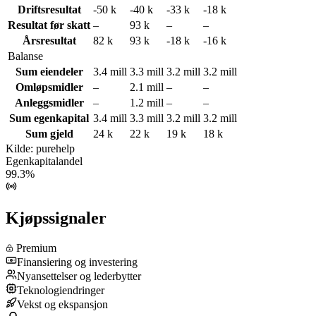
Driftsresultat
-50 k
-40 k
-33 k
-18 k
Resultat før skatt
–
93 k
–
–
Årsresultat
82 k
93 k
-18 k
-16 k
Balanse
Sum eiendeler
3.4 mill
3.3 mill
3.2 mill
3.2 mill
Omløpsmidler
–
2.1 mill
–
–
Anleggsmidler
–
1.2 mill
–
–
Sum egenkapital
3.4 mill
3.3 mill
3.2 mill
3.2 mill
Sum gjeld
24 k
22 k
19 k
18 k
Kilde: purehelp
Egenkapitalandel
99.3%
Kjøpssignaler
Premium
Finansiering og investering
Nyansettelser og lederbytter
Teknologiendringer
Vekst og ekspansjon