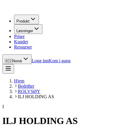
Produkt
Løsninger
Priser
Kunder
Ressurser
Logg inn
Kom i gang
🇳🇴
Norsk
Hjem
Bedrifter
ROLVSØY
ILJ HOLDING AS
I
ILJ HOLDING AS