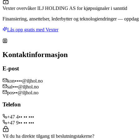
Vexter overvåker ILJ HOLDING AS for kjøpssignaler i sanntid
Finansiering, ansettelser, lederbytter og teknologiendringer — oppdage
Lås opp gratis med Vexter
Kontaktinformasjon
E-post
kon••••@iljhol.no
sal•••@iljhol.no
pos••@iljhol.no
Telefon
+47 4•• •• •••
+47 9•• •• •••
Vil du ha direkte tilgang til beslutningstakerne?