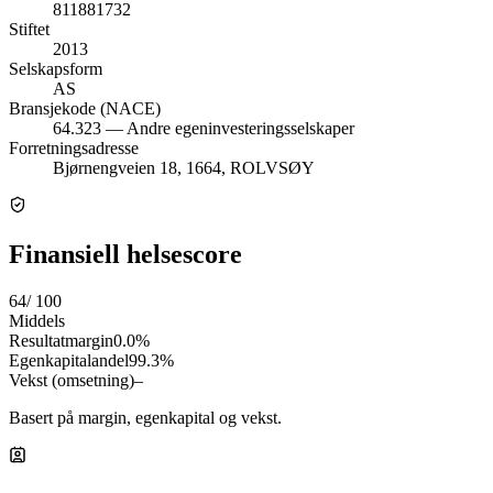
811881732
Stiftet
2013
Selskapsform
AS
Bransjekode (NACE)
64.323 — Andre egeninvesteringsselskaper
Forretningsadresse
Bjørnengveien 18, 1664, ROLVSØY
Finansiell helsescore
64
/ 100
Middels
Resultatmargin
0.0%
Egenkapitalandel
99.3%
Vekst (omsetning)
–
Basert på margin, egenkapital og vekst.