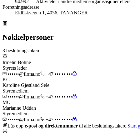
94.992 — Aktiviteter i andre medlemsorganisasjoner ellers
Forretningsadresse
Eldfiskvegen 1, 4056, TANANGER
Nøkkelpersoner
3 beslutningstakere
Irmelin Bohne
Styrets leder
••••••@firma.no
+47 ••• •• •••
KG
Karoline Gjestland Sele
Styremedlem
••••••@firma.no
+47 ••• •• •••
MU
Marianne Udtian
Styremedlem
••••••@firma.no
+47 ••• •• •••
Lås opp
e-post og direktenummer
til alle beslutningstakere.
Start g