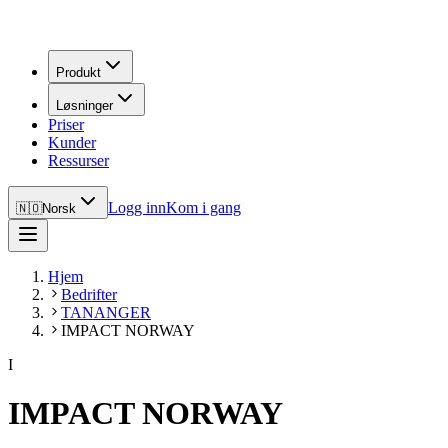
Produkt
Løsninger
Priser
Kunder
Ressurser
Logg inn
Kom i gang
🇳🇴
Norsk
Hjem
Bedrifter
TANANGER
IMPACT NORWAY
I
IMPACT NORWAY