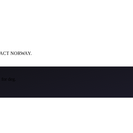
 i IMPACT NORWAY.
 for deg.