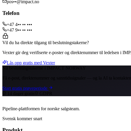
pos••@impact.no
Telefon
+47 4•• •• •••
+47 9•• •• •••
Vil du ha direkte tilgang til beslutningstakerne?
Vexter gir deg verifiserte e-poster og direktenummer til ledelsen
Lås opp gratis med Vexter
Nå beslutningstakerne i IMPACT NORWAY
Få e-post, direktenummer og sanntidssignaler — og la AI ta kontakten
Start gratis prøveperiode
14 dager gratis
GDPR
Pipeline-plattformen for norske salgsteam.
Svensk kommer snart
Produkt