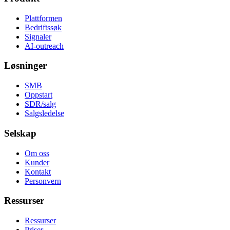
Plattformen
Bedriftssøk
Signaler
AI-outreach
Løsninger
SMB
Oppstart
SDR/salg
Salgsledelse
Selskap
Om oss
Kunder
Kontakt
Personvern
Ressurser
Ressurser
Priser