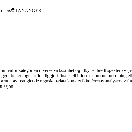
ellers
TANANGER
nfor kategorien diverse virksomhet og tilbyr et bredt spekter av tjene
ligger heller ingen offentliggjort finansiell informasjon om omsetning ell
 På grunn av manglende regnskapsdata kan det ikke foretas analyser av fin
ulasjon.