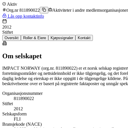
Aktiv
Org.nr 811890022
Aktiviteter i andre medlemsorganisasjoner 
Lås opp kontaktinfo
2012
Stiftet
Oversikt
Roller & Eiere
Kjøpssignaler
Kontakt
Om selskapet
IMPACT NORWAY (org.nr. 811890022) er et norsk selskap registrert inne
forretningsområder og nettsideinnhold er ikke tilgjengelig, og det fore
daglig ledelse og eierskap er ikke oppgitt i de tilgjengelige kildene.
beskrivelseene over er basert på registrerte faktaposter og unngår spek
Organisasjonsnummer
811890022
Stiftet
2012
Selskapsform
FLI
Bransjekode (NACE)