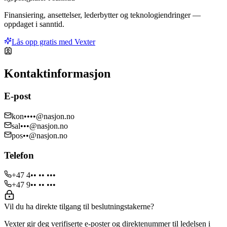
Finansiering, ansettelser, lederbytter og teknologiendringer —
oppdaget i sanntid.
Lås opp gratis med Vexter
Kontaktinformasjon
E-post
kon••••@nasjon.no
sal•••@nasjon.no
pos••@nasjon.no
Telefon
+47 4•• •• •••
+47 9•• •• •••
Vil du ha direkte tilgang til beslutningstakerne?
Vexter gir deg verifiserte e-poster og direktenummer til ledelsen i