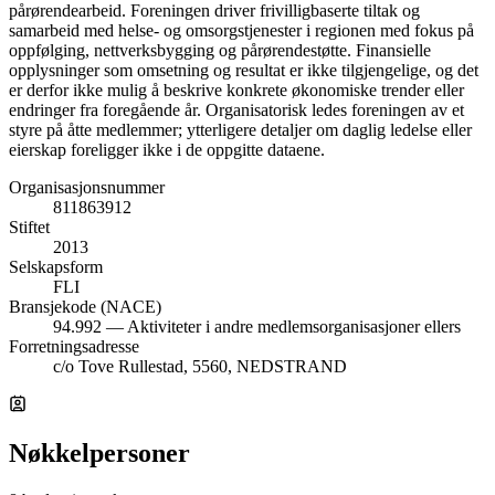
pårørendearbeid. Foreningen driver frivilligbaserte tiltak og
samarbeid med helse- og omsorgstjenester i regionen med fokus på
oppfølging, nettverksbygging og pårørendestøtte. Finansielle
opplysninger som omsetning og resultat er ikke tilgjengelige, og det
er derfor ikke mulig å beskrive konkrete økonomiske trender eller
endringer fra foregående år. Organisatorisk ledes foreningen av et
styre på åtte medlemmer; ytterligere detaljer om daglig ledelse eller
eierskap foreligger ikke i de oppgitte dataene.
Organisasjonsnummer
811863912
Stiftet
2013
Selskapsform
FLI
Bransjekode (NACE)
94.992 — Aktiviteter i andre medlemsorganisasjoner ellers
Forretningsadresse
c/o Tove Rullestad, 5560, NEDSTRAND
Nøkkelpersoner