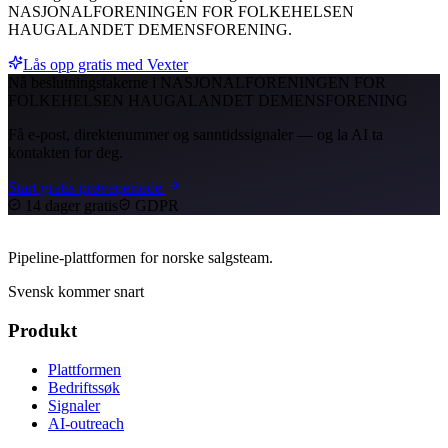
NASJONALFORENINGEN FOR FOLKEHELSEN
HAUGALANDET DEMENSFORENING.
Lås opp gratis med Vexter
Nå beslutningstakerne i NASJONALFORENINGEN FOR
FOLKEHELSEN HAUGALANDET DEMENSFORENING
Få e-post, direktenummer og sanntidssignaler — og la AI ta
kontakten for deg.
Start gratis prøveperiode
14 dager gratis
GDPR
Pipeline-plattformen for norske salgsteam.
Svensk kommer snart
Produkt
Plattformen
Bedriftssøk
Signaler
AI-outreach