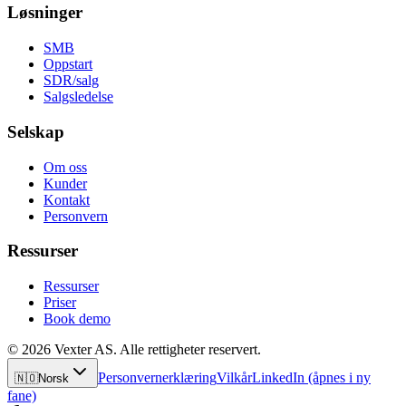
Løsninger
SMB
Oppstart
SDR/salg
Salgsledelse
Selskap
Om oss
Kunder
Kontakt
Personvern
Ressurser
Ressurser
Priser
Book demo
© 2026 Vexter AS. Alle rettigheter reservert.
Personvernerklæring
Vilkår
LinkedIn
(åpnes i ny
🇳🇴
Norsk
fane)