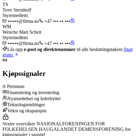
TS
Tove Sternhoff
Styremedlem
••••••@firma.no
+47 ••• •• •••
WM
Wenche Mari Scheit
Styremedlem
••••••@firma.no
+47 ••• •• •••
Lås opp
e-post og direktenummer
til alle beslutningstakere.
Start
gratis
Kjøpssignaler
Premium
Finansiering og investering
Nyansettelser og lederbytter
Teknologiendringer
Vekst og ekspansjon
Vexter overvåker NASJONALFORENINGEN FOR
FOLKEHELSEN HAUGALANDET DEMENSFORENING for
kjøpssignaler i sanntid