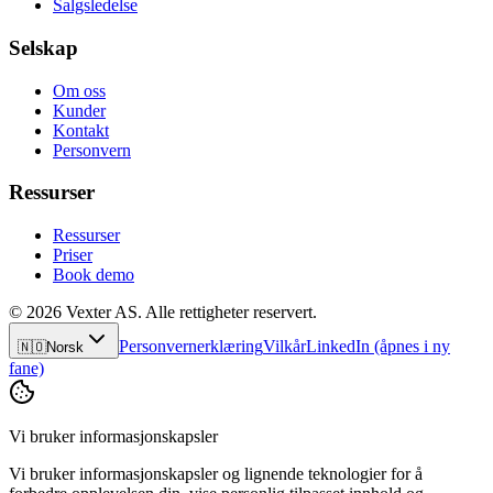
Salgsledelse
Selskap
Om oss
Kunder
Kontakt
Personvern
Ressurser
Ressurser
Priser
Book demo
© 2026 Vexter AS. Alle rettigheter reservert.
Personvernerklæring
Vilkår
LinkedIn
(åpnes i ny
🇳🇴
Norsk
fane)
Vi bruker informasjonskapsler
Vi bruker informasjonskapsler og lignende teknologier for å