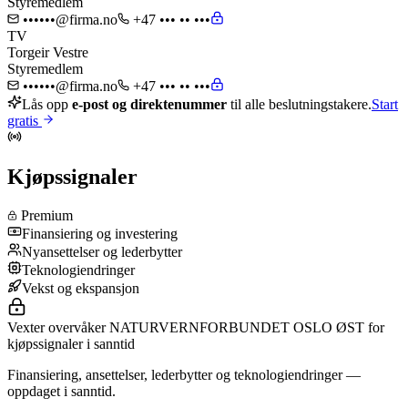
Styremedlem
••••••@firma.no
+47 ••• •• •••
TV
Torgeir Vestre
Styremedlem
••••••@firma.no
+47 ••• •• •••
Lås opp
e-post og direktenummer
til alle beslutningstakere.
Start
gratis
Kjøpssignaler
Premium
Finansiering og investering
Nyansettelser og lederbytter
Teknologiendringer
Vekst og ekspansjon
Vexter overvåker NATURVERNFORBUNDET OSLO ØST for
kjøpssignaler i sanntid
Finansiering, ansettelser, lederbytter og teknologiendringer —
oppdaget i sanntid.