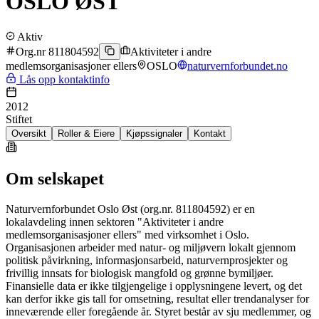
OSLO ØST
Aktiv
Org.nr 811804592
Aktiviteter i andre
medlemsorganisasjoner ellers
OSLO
naturvernforbundet.no
Lås opp kontaktinfo
2012
Stiftet
Oversikt
Roller & Eiere
Kjøpssignaler
Kontakt
Om selskapet
Naturvernforbundet Oslo Øst (org.nr. 811804592) er en
lokalavdeling innen sektoren "Aktiviteter i andre
medlemsorganisasjoner ellers" med virksomhet i Oslo.
Organisasjonen arbeider med natur- og miljøvern lokalt gjennom
politisk påvirkning, informasjonsarbeid, naturvernprosjekter og
frivillig innsats for biologisk mangfold og grønne bymiljøer.
Finansielle data er ikke tilgjengelige i opplysningene levert, og det
kan derfor ikke gis tall for omsetning, resultat eller trendanalyser for
inneværende eller foregående år. Styret består av sju medlemmer, og