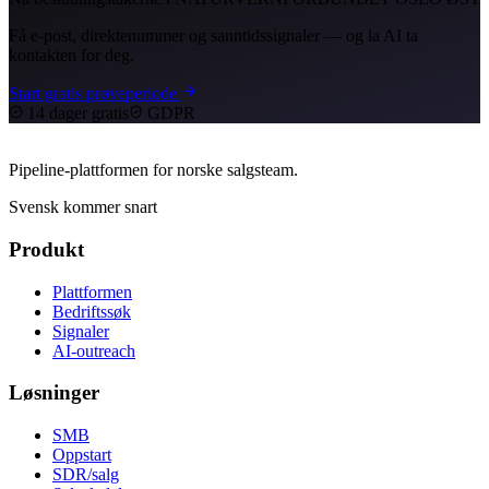
Få e-post, direktenummer og sanntidssignaler — og la AI ta
kontakten for deg.
Start gratis prøveperiode
14 dager gratis
GDPR
Pipeline-plattformen for norske salgsteam.
Svensk kommer snart
Produkt
Plattformen
Bedriftssøk
Signaler
AI-outreach
Løsninger
SMB
Oppstart
SDR/salg