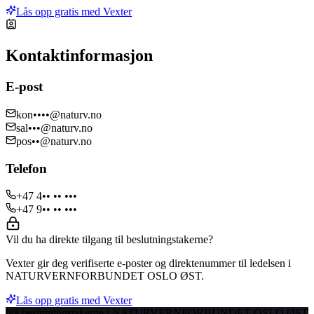
Lås opp gratis med Vexter
Kontaktinformasjon
E-post
kon••••@naturv.no
sal•••@naturv.no
pos••@naturv.no
Telefon
+47 4•• •• •••
+47 9•• •• •••
Vil du ha direkte tilgang til beslutningstakerne?
Vexter gir deg verifiserte e-poster og direktenummer til ledelsen i
NATURVERNFORBUNDET OSLO ØST.
Lås opp gratis med Vexter
Nå beslutningstakerne i NATURVERNFORBUNDET OSLO ØST