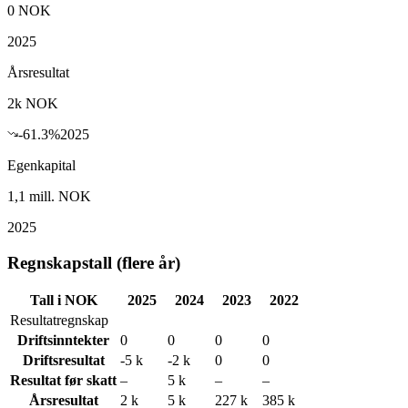
0
NOK
2025
Årsresultat
2k
NOK
-61.3
%
2025
Egenkapital
1,1 mill.
NOK
2025
Regnskapstall (flere år)
Tall i NOK
2025
2024
2023
2022
Resultatregnskap
Driftsinntekter
0
0
0
0
Driftsresultat
-5 k
-2 k
0
0
Resultat før skatt
–
5 k
–
–
Årsresultat
2 k
5 k
227 k
385 k