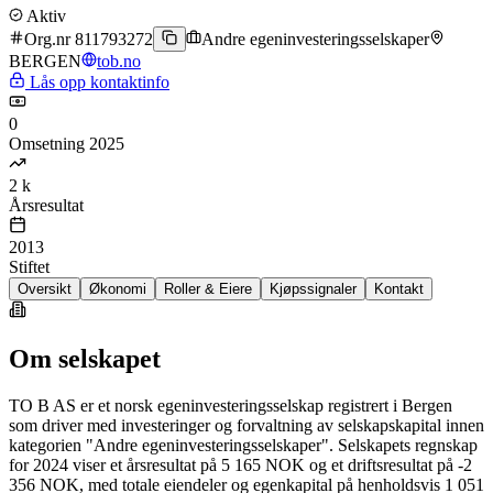
Aktiv
Org.nr 811793272
Andre egeninvesteringsselskaper
BERGEN
tob.no
Lås opp kontaktinfo
0
Omsetning 2025
2 k
Årsresultat
2013
Stiftet
Oversikt
Økonomi
Roller & Eiere
Kjøpssignaler
Kontakt
Om selskapet
TO B AS er et norsk egeninvesteringsselskap registrert i Bergen
som driver med investeringer og forvaltning av selskapskapital innen
kategorien "Andre egeninvesteringsselskaper". Selskapets regnskap
for 2024 viser et årsresultat på 5 165 NOK og et driftsresultat på -2
356 NOK, med totale eiendeler og egenkapital på henholdsvis 1 051