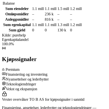
Balanse
Sum eiendeler
1.1 mill
1.1 mill
1.5 mill
1.2 mill
Omløpsmidler
–
236 k
–
–
Anleggsmidler
–
816 k
–
–
Sum egenkapital
1.1 mill
1.1 mill
1.3 mill
1.2 mill
Sum gjeld
0
0
130 k
0
Kilde: purehelp
Egenkapitalandel
100.0%
Kjøpssignaler
Premium
Finansiering og investering
Nyansettelser og lederbytter
Teknologiendringer
Vekst og ekspansjon
Vexter overvåker TO B AS for kjøpssignaler i sanntid
Finansiering, ansettelser, lederbytter og teknologiendringer —