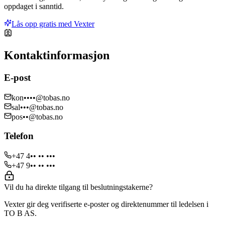
oppdaget i sanntid.
Lås opp gratis med Vexter
Kontaktinformasjon
E-post
kon••••@tobas.no
sal•••@tobas.no
pos••@tobas.no
Telefon
+47 4•• •• •••
+47 9•• •• •••
Vil du ha direkte tilgang til beslutningstakerne?
Vexter gir deg verifiserte e-poster og direktenummer til ledelsen i
TO B AS.