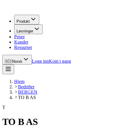
Produkt
Løsninger
Priser
Kunder
Ressurser
Logg inn
Kom i gang
🇳🇴
Norsk
Hjem
Bedrifter
BERGEN
TO B AS
T
TO B AS