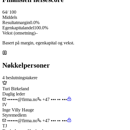
64
/ 100
Middels
Resultatmargin
0.0%
Egenkapitalandel
100.0%
Vekst (omsetning)
–
Basert på margin, egenkapital og vekst.
Nøkkelpersoner
4 beslutningstakere
Turi Birkeland
Daglig leder
••••••@firma.no
+47 ••• •• •••
IV
Inge Villy Hauge
Styremedlem
••••••@firma.no
+47 ••• •• •••
TJ