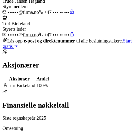
Trude Jansen Hagland
Styremedlem
••••••@firma.no
+47 ••• •• •••
Turi Birkeland
Styrets leder
••••••@firma.no
+47 ••• •• •••
Lås opp
e-post og direktenummer
til alle beslutningstakere.
Start
gratis
Aksjonærer
Aksjonær
Andel
Turi Birkeland
100
%
Finansielle nøkkeltall
Siste regnskapsår 2025
Omsetning