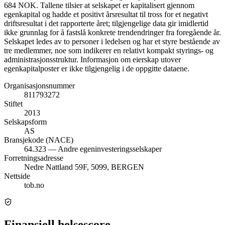
684 NOK. Tallene tilsier at selskapet er kapitalisert gjennom
egenkapital og hadde et positivt årsresultat til tross for et negativt
driftsresultat i det rapporterte året; tilgjengelige data gir imidlertid
ikke grunnlag for å fastslå konkrete trendendringer fra foregående år.
Selskapet ledes av to personer i ledelsen og har et styre bestående av
tre medlemmer, noe som indikerer en relativt kompakt styrings- og
administrasjonsstruktur. Informasjon om eierskap utover
egenkapitalposter er ikke tilgjengelig i de oppgitte dataene.
Organisasjonsnummer
811793272
Stiftet
2013
Selskapsform
AS
Bransjekode (NACE)
64.323 — Andre egeninvesteringsselskaper
Forretningsadresse
Nedre Nattland 59F, 5099, BERGEN
Nettside
tob.no
Finansiell helsescore