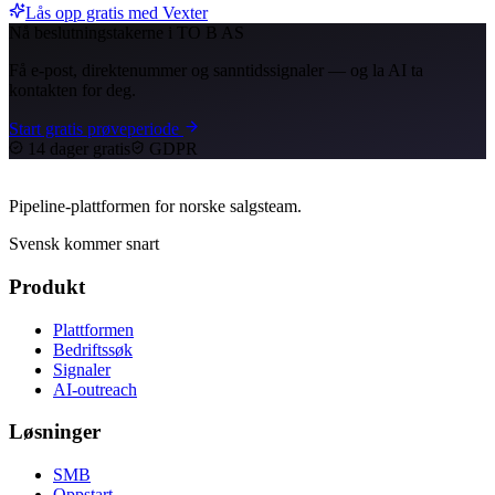
Lås opp gratis med Vexter
Nå beslutningstakerne i TO B AS
Få e-post, direktenummer og sanntidssignaler — og la AI ta
kontakten for deg.
Start gratis prøveperiode
14 dager gratis
GDPR
Pipeline-plattformen for norske salgsteam.
Svensk kommer snart
Produkt
Plattformen
Bedriftssøk
Signaler
AI-outreach
Løsninger
SMB
Oppstart