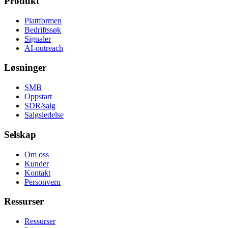
Produkt
Plattformen
Bedriftssøk
Signaler
AI-outreach
Løsninger
SMB
Oppstart
SDR/salg
Salgsledelse
Selskap
Om oss
Kunder
Kontakt
Personvern
Ressurser
Ressurser