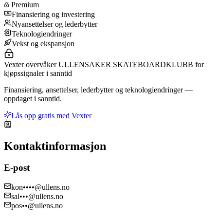
Premium
Finansiering og investering
Nyansettelser og lederbytter
Teknologiendringer
Vekst og ekspansjon
Vexter overvåker ULLENSAKER SKATEBOARDKLUBB for
kjøpssignaler i sanntid
Finansiering, ansettelser, lederbytter og teknologiendringer —
oppdaget i sanntid.
Lås opp gratis med Vexter
Kontaktinformasjon
E-post
kon••••@ullens.no
sal•••@ullens.no
pos••@ullens.no