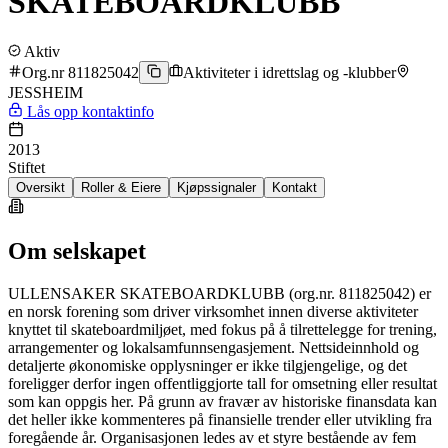
SKATEBOARDKLUBB
Aktiv
Org.nr 811825042
Aktiviteter i idrettslag og -klubber
JESSHEIM
Lås opp kontaktinfo
2013
Stiftet
Oversikt
Roller & Eiere
Kjøpssignaler
Kontakt
Om selskapet
ULLENSAKER SKATEBOARDKLUBB (org.nr. 811825042) er
en norsk forening som driver virksomhet innen diverse aktiviteter
knyttet til skateboardmiljøet, med fokus på å tilrettelegge for trening,
arrangementer og lokalsamfunnsengasjement. Nettsideinnhold og
detaljerte økonomiske opplysninger er ikke tilgjengelige, og det
foreligger derfor ingen offentliggjorte tall for omsetning eller resultat
som kan oppgis her. På grunn av fravær av historiske finansdata kan
det heller ikke kommenteres på finansielle trender eller utvikling fra
foregående år. Organisasjonen ledes av et styre bestående av fem