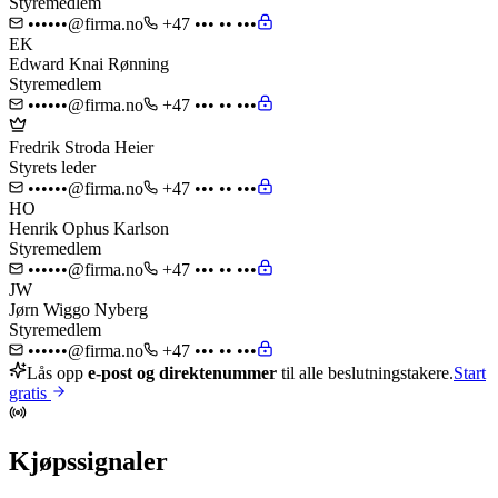
Styremedlem
••••••@firma.no
+47 ••• •• •••
EK
Edward Knai Rønning
Styremedlem
••••••@firma.no
+47 ••• •• •••
Fredrik Stroda Heier
Styrets leder
••••••@firma.no
+47 ••• •• •••
HO
Henrik Ophus Karlson
Styremedlem
••••••@firma.no
+47 ••• •• •••
JW
Jørn Wiggo Nyberg
Styremedlem
••••••@firma.no
+47 ••• •• •••
Lås opp
e-post og direktenummer
til alle beslutningstakere.
Start
gratis
Kjøpssignaler