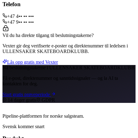
Telefon
+47 4•• •• •••
+47 9•• •• •••
Vil du ha direkte tilgang til beslutningstakerne?
Vexter gir deg verifiserte e-poster og direktenummer til ledelsen i
ULLENSAKER SKATEBOARDKLUBB.
Lås opp gratis med Vexter
Nå beslutningstakerne i ULLENSAKER SKATEBOARDKLUBB
Få e-post, direktenummer og sanntidssignaler — og la AI ta
kontakten for deg.
Start gratis prøveperiode
14 dager gratis
GDPR
Pipeline-plattformen for norske salgsteam.
Svensk kommer snart