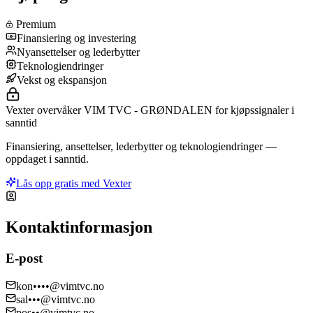
Premium
Finansiering og investering
Nyansettelser og lederbytter
Teknologiendringer
Vekst og ekspansjon
Vexter overvåker VIM TVC - GRØNDALEN for kjøpssignaler i
sanntid
Finansiering, ansettelser, lederbytter og teknologiendringer —
oppdaget i sanntid.
Lås opp gratis med Vexter
Kontaktinformasjon
E-post
kon••••@vimtvc.no
sal•••@vimtvc.no
pos••@vimtvc.no