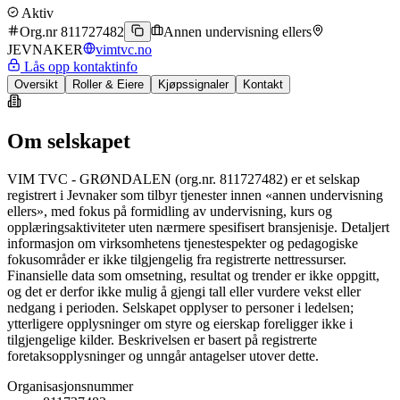
Aktiv
Org.nr 811727482
Annen undervisning ellers
JEVNAKER
vimtvc.no
Lås opp kontaktinfo
Oversikt
Roller & Eiere
Kjøpssignaler
Kontakt
Om selskapet
VIM TVC - GRØNDALEN (org.nr. 811727482) er et selskap
registrert i Jevnaker som tilbyr tjenester innen «annen undervisning
ellers», med fokus på formidling av undervisning, kurs og
opplæringsaktiviteter uten nærmere spesifisert bransjenisje. Detaljert
informasjon om virksomhetens tjenestespekter og pedagogiske
fokusområder er ikke tilgjengelig fra registrerte nettressurser.
Finansielle data som omsetning, resultat og trender er ikke oppgitt,
og det er derfor ikke mulig å gjengi tall eller vurdere vekst eller
nedgang i perioden. Selskapet opplyser to personer i ledelsen;
ytterligere opplysninger om styre og eierskap foreligger ikke i
tilgjengelige kilder. Beskrivelsen er basert på registrerte
foretaksopplysninger og unngår antagelser utover dette.
Organisasjonsnummer