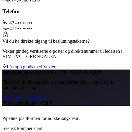
Telefon
+47 4•• •• •••
+47 9•• •• •••
Vil du ha direkte tilgang til beslutningstakerne?
Vexter gir deg verifiserte e-poster og direktenummer til ledelsen i
VIM TVC - GRØNDALEN.
Lås opp gratis med Vexter
Nå beslutningstakerne i VIM TVC - GRØNDALEN
Få e-post, direktenummer og sanntidssignaler — og la AI ta
kontakten for deg.
Start gratis prøveperiode
14 dager gratis
GDPR
Pipeline-plattformen for norske salgsteam.
Svensk kommer snart