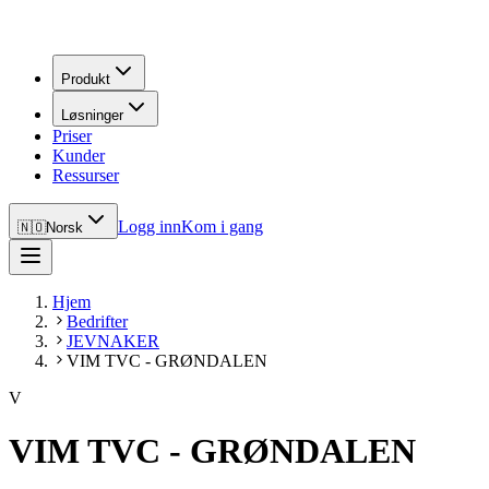
Produkt
Løsninger
Priser
Kunder
Ressurser
Logg inn
Kom i gang
🇳🇴
Norsk
Hjem
Bedrifter
JEVNAKER
VIM TVC - GRØNDALEN
V
VIM TVC - GRØNDALEN