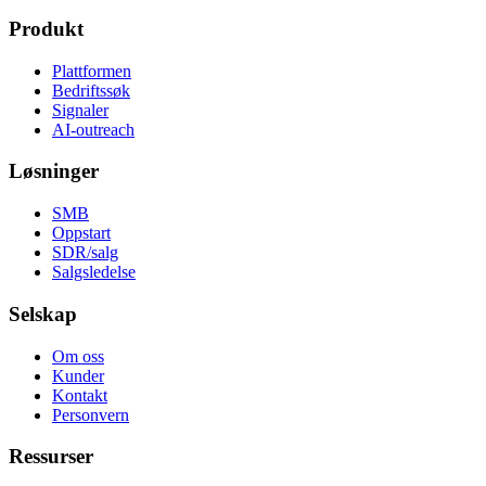
Produkt
Plattformen
Bedriftssøk
Signaler
AI-outreach
Løsninger
SMB
Oppstart
SDR/salg
Salgsledelse
Selskap
Om oss
Kunder
Kontakt
Personvern
Ressurser