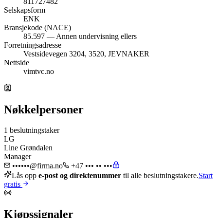
811727482
Selskapsform
ENK
Bransjekode (NACE)
85.597 — Annen undervisning ellers
Forretningsadresse
Vestsidevegen 3204, 3520, JEVNAKER
Nettside
vimtvc.no
Nøkkelpersoner
1 beslutningstaker
LG
Line Grøndalen
Manager
••••••@firma.no
+47 ••• •• •••
Lås opp
e-post og direktenummer
til alle beslutningstakere.
Start
gratis
Kjøpssignaler